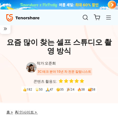
요즘 많이 찾는 셀프 스튜디오 촬
영 방식
작가:오준희
3C 테크 분야 10년 차 전문 칼럼니스트
ReiBoot
콘텐츠 활용도:
for iOS
182
50
47
35
24
38
58
4uKey
for
홈 >
AI 인사이트 >
iOS