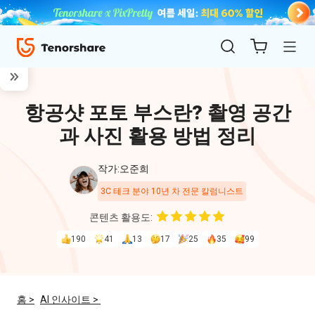
항공샷 포토 부스란? 촬영 공간
과 사진 활용 방법 정리
작가:오준희
3C 테크 분야 10년 차 전문 칼럼니스트
ReiBoot
콘텐츠 활용도:
for iOS
190
41
13
17
25
35
99
4uKey
for
홈 >
AI 인사이트 >
iOS