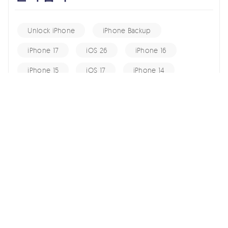
Unlock iPhone
iPhone Backup
iPhone 17
iOS 26
iPhone 16
iPhone 15
iOS 17
iPhone 14
KakaoTalk Tips
iOS 16
change location
Android Recovery
Apple ID
iCloud
Android Data
Android Tips
Fix iPhone
iPhone Recovery