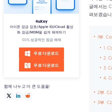
글에서는 Cod
펴보겠습니
4uKey
아이폰 잠금 암호/Apple ID/iCloud 활성
화 잠금/MDM을 쉽게 해제하기
1부. Co
100% 성공적인 잠금 해제
1. 
무료 다운로드
2. 
무료 다운로드
3. 
4. 
함께 나누고 더 큰 도움을!
2부. C
3부. C