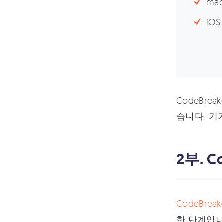
ma
iO
CodeBre
습니다. 기
2부. C
CodeBre
한 단계입니