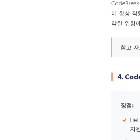
CodeBr
이 항상 작
각한 위험에
참고 자
4. Co
장점:
He
지원