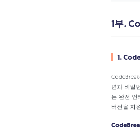
1부. C
1. Cod
CodeBre
면과 비밀번
는 완전 언테더
버전을 지원
CodeBre