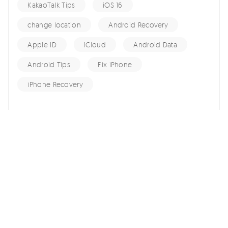
KakaoTalk Tips
iOS 16
change location
Android Recovery
Apple ID
iCloud
Android Data
Android Tips
Fix iPhone
iPhone Recovery
홈 >>
Screen Time >>
스크린 타임 제한이 작동하지 않는 상황에 대한 수리 방법
여기서 토론에 참여하여 소중한 의견을 들려주세요!