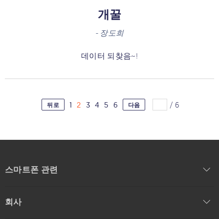
개꿀
-
장도희
데이터 되찾음~!
1
2
3
4
5
6
/
6
뒤로
다음
스마트폰 관련
회사