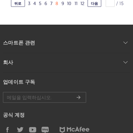
3
4
5
6
7
8
9
10
11
12
/
15
뒤로
다음
스마트폰 관련
회사
업데이트 구독
공식 계정