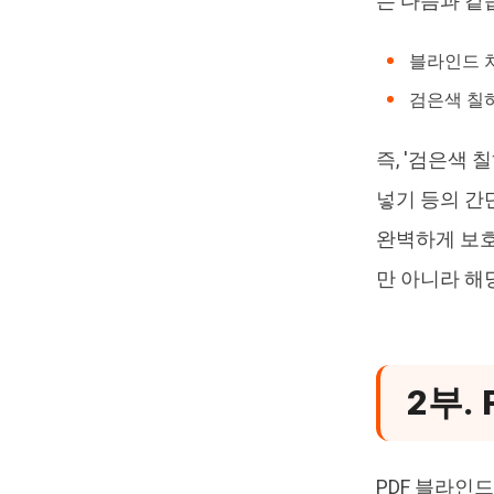
는 다음과 같
블라인드 처
검은색 칠하
즉, '검은색
넣기 등의 간
완벽하게 보호
만 아니라 해
2부.
PDF 블라인