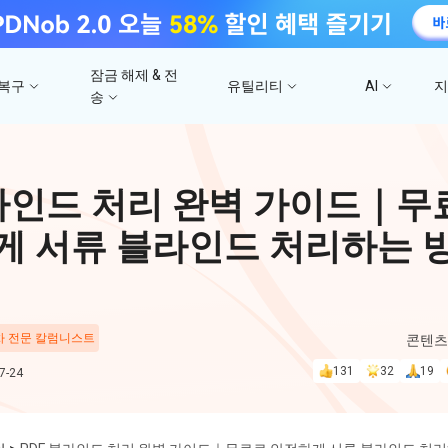
잠금 해제 & 전
 복구
유틸리티
AI
송
고
4DDiG 파일 복구
사진/ 동영상/문서 복
4uKey - iTunes 백업
UltData - 아이폰 데이터 복구
iCareFone - WhatsApp Transfer
4D
블라인드 처리 완벽 가이드｜무
문
iTunes 백업 암호 잠금 풀기
아이폰/아이패드 데이터 복구&
안드로이드 아이폰 간에 WhatsApp 데이터
몇 분
4DDIG 비디오 
iTunes/iCloud 백업 복구
전송
게 서류 블라인드 처리하는 
AI로 손상된 비디오 복
스
Phone Mirror
PD
4DDIG 사진 복구
UltData - Android 데이터 복구
4MeKey - 아이폰 활성화 잠금 해제
Android & iOS 화면 미러링
딥시
AI로 손상된 사진 복원
지
루트 없이 안드로이드 데이터 복구
iCloud 활성화 잠금 삭제
 차 전문 칼럼니스트
콘텐츠
PixPretty AI Pho
131
32
19
-24
구
무료 AI 사진 편집 도구
PDNob Image Translator
PDN
이미지를 텍스트로 즉시 변환
무료 