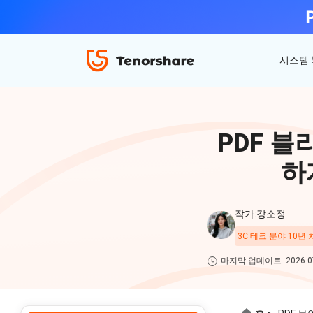
시스템
ReiBoot - iOS 시스템 복구
4uKey - 아이폰 잠금 해제
iAnyGo - GPS 위치 조작
PDF 
iOS 18 베타 포함 150개 이상 iOS 시스템 이
비밀번호 없이 아이폰/아이패드 잠금해제
탈옥 필요없이 위치 조작하기
슈 문제 해결
하
ReiBoot
for iOS
4DDiG 파티션 관리
ReiBoot - Android 시스템 복구
4uKey - 안드로이드 잠금 해제
작가:강소정
간단하고 안전한 시스템 마이그레이션 도구
A-B-C 처럼 안드로이드 시스템 복구
안드로이드 화면 비밀번호&구글 락 제거
4uKey
3C 테크 분야 10년
for
마지막 업데이트: 2026-07
iOS
PDNob - MacOS용 PDF 편집기
맥에서 Al를 사용하여 PDF 편집 및 관리
iAnyGo