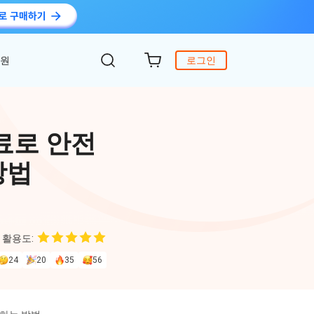
지원
로그인
객 지원
원
DiG 윈도우 부팅
UltData - WhatsApp 복구
iCareFone - 무료 iOS 백업
료로 안전
의하기
 안에 윈도 문제 해결
아이폰/안드로이드 WhatsApp 데이터 복구
간편한 iOS 데이터 백업 및 관리
복구
방법
원
토어
DeepSeek AI
Nob - 윈도우용 PDF 편집기
4DDiG - 데이터 복구
iTransGo - 폰 데이터 전송
크 Al를 사용하여 PDF 편집 및 최적화
식 베이스
Win/ Mac에서 삭제된 파일 복원
안드로이드 아이폰으로 데이터 전송
 활용도:
to Editor
24
20
35
56
독 갱신
ob Online
온라인 PDF OCR & 변환