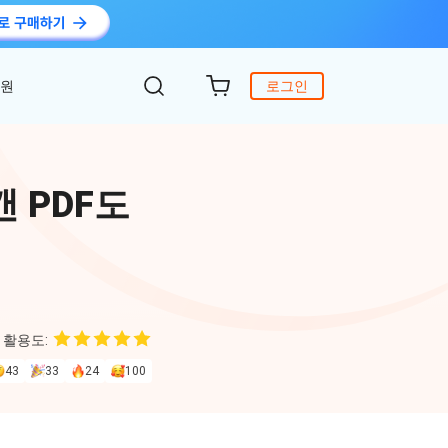
지원
로그인
객 지원
원
DiG 윈도우 부팅
UltData - WhatsApp 복구
iCareFone - 무료 iOS 백업
캔 PDF도
의하기
 안에 윈도 문제 해결
아이폰/안드로이드 WhatsApp 데이터 복구
간편한 iOS 데이터 백업 및 관리
복구
원
토어
DeepSeek AI
Nob - 윈도우용 PDF 편집기
4DDiG - 데이터 복구
iTransGo - 폰 데이터 전송
크 Al를 사용하여 PDF 편집 및 최적화
식 베이스
Win/ Mac에서 삭제된 파일 복원
안드로이드 아이폰으로 데이터 전송
 활용도:
to Editor
43
33
24
100
독 갱신
ob Online
온라인 PDF OCR & 변환