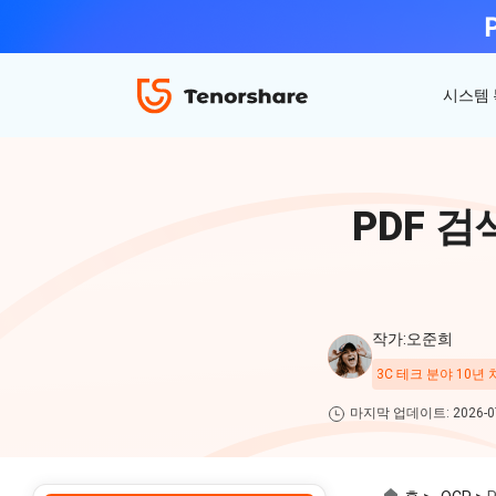
시스템
ReiBoot - iOS 시스템 복구
4uKey - 아이폰 잠금 해제
iAnyGo - GPS 위치 조작
PDF 검
iOS 18 베타 포함 150개 이상 iOS 시스템 이
비밀번호 없이 아이폰/아이패드 잠금해제
탈옥 필요없이 위치 조작하기
슈 문제 해결
ReiBoot
for iOS
4DDiG 파티션 관리
ReiBoot - Android 시스템 복구
4uKey - 안드로이드 잠금 해제
작가:오준희
간단하고 안전한 시스템 마이그레이션 도구
A-B-C 처럼 안드로이드 시스템 복구
안드로이드 화면 비밀번호&구글 락 제거
4uKey
3C 테크 분야 10년
for
마지막 업데이트: 2026-07
iOS
PDNob - MacOS용 PDF 편집기
맥에서 Al를 사용하여 PDF 편집 및 관리
iAnyGo