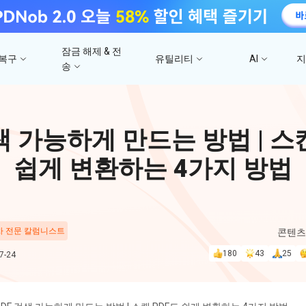
잠금 해제 & 전
 복구
유틸리티
AI
송
고
4DDiG 파일 복구
사진/ 동영상/문서 복
4uKey - iTunes 백업
UltData - 아이폰 데이터 복구
iCareFone - WhatsApp Transfer
4D
색 가능하게 만드는 방법 | 스
문
iTunes 백업 암호 잠금 풀기
아이폰/아이패드 데이터 복구&
안드로이드 아이폰 간에 WhatsApp 데이터
몇 분
4DDIG 비디오 
iTunes/iCloud 백업 복구
전송
쉽게 변환하는 4가지 방법
AI로 손상된 비디오 복
스
Phone Mirror
PD
4DDIG 사진 복구
UltData - Android 데이터 복구
4MeKey - 아이폰 활성화 잠금 해제
Android & iOS 화면 미러링
딥시
AI로 손상된 사진 복원
지
루트 없이 안드로이드 데이터 복구
iCloud 활성화 잠금 삭제
 차 전문 칼럼니스트
콘텐츠
PixPretty AI Pho
180
43
25
-24
구
무료 AI 사진 편집 도구
PDNob Image Translator
PDN
이미지를 텍스트로 즉시 변환
무료 