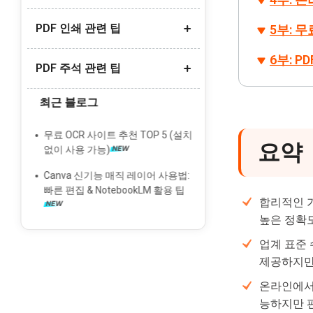
스캔한 PDF를 워드로 변환
PDF 인쇄 관련 팁
무료 PDF 요약 AI 도구 추천
5부: 무
아이폰에서 PDF를 사진으로 변환
PDF 요약 AI 무료 추천
6부: 
한글 PDF 변환 방법
PDF 주석 관련 팁
여러 PDF 한번에 인쇄
PDF OCR 변환 도구 추천
한글 PDF 변환 오류 해결
PDF 인쇄 안됨 오류 해결
최근 블로그
딥시크 DeepSeek AI OCR 리뷰
PDF에 주석/댓글 추가
무료 'PDF to Brainrot' 변환기 추천
PDF 여백 없이 인쇄 방법
PDF에 메모 추가
무료 OCR 사이트 추천 TOP 5 (설치
PDF 소책자 양면 인쇄 하는 법
요약
없이 사용 가능)
PDF 형광펜 안될 때 해결법
Canva 신기능 매직 레이어 사용법:
PDF 서명 넣기 방법
빠른 편집 & NotebookLM 활용 팁
합리적인 
높은 정확도
업계 표준
제공하지만 
온라인에서 
능하지만 