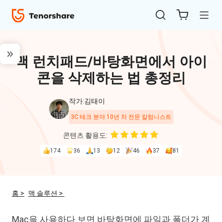
맥 런치패드/바탕화면에서 아이
콘을 삭제하는 법 총정리
작가:김태이
3C 테크 분야 10년 차 전문 칼럼니스트
ReiBoot
콘텐츠 활용도:
for iOS
174
36
13
12
46
37
81
4uKey
for
홈 >
맥 솔루션 >
iOS
Mac을 사용하다 보면 바탕화면에 파일과 폴더가 계