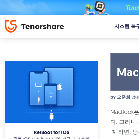
시스템 복
Ma
by
오준희
업데
MacBoo
다. 그러나
'예'라면,
ReiBoot for iOS