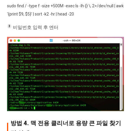
sudo find / -type f -size +500M -exec ls -lh {} \; 2>/dev/null | awk
'{print $9, $5}' | sort -k2 -hr | head -20
비밀번호 입력 후 엔터
방법 4. 맥 전용 클리너로 용량 큰 파일 찾기