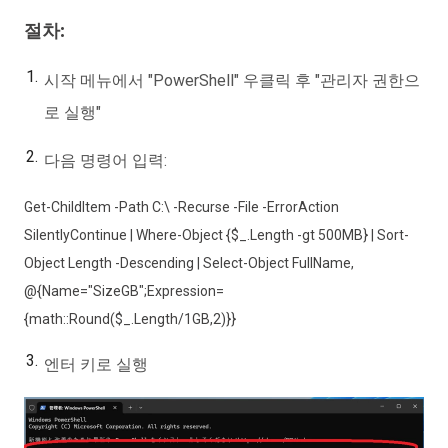
절차:
시작 메뉴에서 "PowerShell" 우클릭 후 "관리자 권한으
로 실행"
다음 명령어 입력:
Get-ChildItem -Path C:\ -Recurse -File -ErrorAction
SilentlyContinue | Where-Object {$_.Length -gt 500MB} | Sort-
Object Length -Descending | Select-Object FullName,
@{Name="SizeGB";Expression=
{math::Round($_.Length/1GB,2)}}
엔터 키로 실행