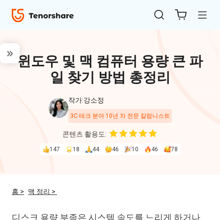
윈도우 및 맥 컴퓨터 용량 큰 파
일 찾기 방법 총정리
작가:강소정
3C 테크 분야 10년 차 전문 칼럼니스트
ReiBoot
콘텐츠 활용도:
for iOS
147
18
44
46
10
46
78
4uKey
for
홈 >
맥 정리 >
iOS
디스크 용량 부족은 시스템 속도를 느리게 하거나