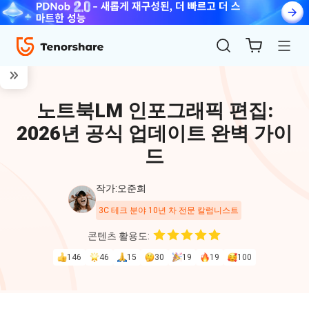
노트북LM 인포그래픽 편집:
2026년 공식 업데이트 완벽 가이
드
작가:오준희
ReiBoot
3C 테크 분야 10년 차 전문 칼럼니스트
for iOS
콘텐츠 활용도:
146
46
15
30
19
19
100
4uKey
for
iOS