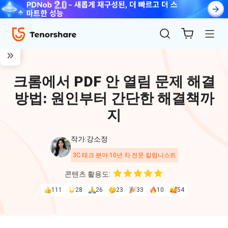
크롬에서 PDF 안 열림 문제 해결
방법: 원인부터 간단한 해결책까
지
작가:강소정
ReiBoot
3C 테크 분야 10년 차 전문 칼럼니스트
for iOS
콘텐츠 활용도:
111
28
26
23
33
10
54
4uKey
for
iOS