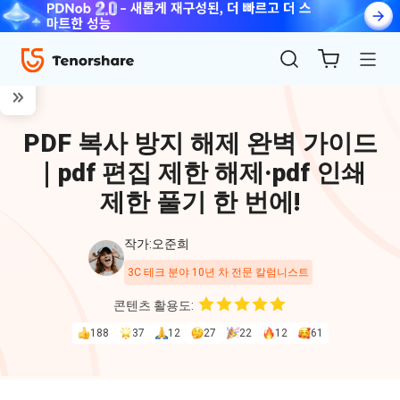
PDF 복사 방지 해제 완벽 가이드
｜pdf 편집 제한 해제·pdf 인쇄
제한 풀기 한 번에!
작가:오준희
ReiBoot
3C 테크 분야 10년 차 전문 칼럼니스트
for iOS
콘텐츠 활용도:
188
37
12
27
22
12
61
4uKey
for
iOS