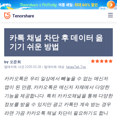
카톡 채널 차단 후 데이터 옮
기기 쉬운 방법
by
오준희
업데이트 시간 2025-02-26 / 업데이트 대상
KakaoTalk Tips
카카오톡은 우리 일상에서 빼놓을 수 없는 메신저
앱이 된 만큼, 카카오톡은 메신저 자체에서 다양한
기능을 제공합니다. 특히 카카오채널을 통해 다양한
정보를 받을 수 있지만 광고 카톡만 계속 받는 경우
라면 가끔 카카오톡 채널 차단이 필요하기도 합니