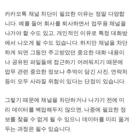
카카오톡 채널 차단이 필요한 이유는 정말 다양합
니다. 예를 들어 회사를 퇴사하면서 업무용 채널을
나가야 할 수도 있고, 개인적인 이유로 특정 대화방
에서 나오게 될 수도 있습니다. 하지만 채널을 차단
하게 되면 그동안 주고받았던 중요한 대화 내용이
나 공유된 파일들에 접근하기 어려워지기 때문에
업무 관련 중요한 정보나 추억이 담긴 사진, 연락처
등이 모두 사라질 위험이 있다는 단점이 있습니다.
그렇기 때문에 채널을 차단하거나 나가기 전에 미
리 데이터를 백업해두지 않으면, 나중에 필요한 정
보를 찾을 수 없게 될 수 있으니 데이터를 미리 옮겨
두는 과정은 필수 있습니다.