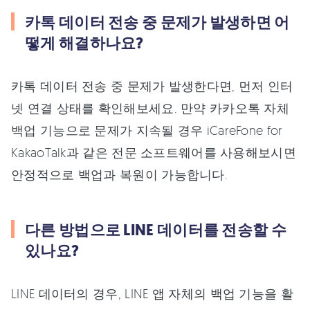
카톡 데이터 전송 중 문제가 발생하면 어
떻게 해결하나요?
카톡 데이터 전송 중 문제가 발생한다면, 먼저 인터
넷 연결 상태를 확인해보세요. 만약 카카오톡 자체
백업 기능으로 문제가 지속될 경우 iCareFone for
KakaoTalk과 같은 전문 소프트웨어를 사용해보시면
안정적으로 백업과 복원이 가능합니다.
다른 방법으로 LINE 데이터를 전송할 수
있나요?
LINE 데이터의 경우, LINE 앱 자체의 백업 기능을 활