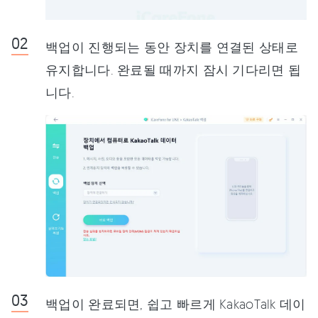
백업이 진행되는 동안 장치를 연결된 상태로
유지합니다. 완료될 때까지 잠시 기다리면 됩
니다.
백업이 완료되면, 쉽고 빠르게 KakaoTalk 데이