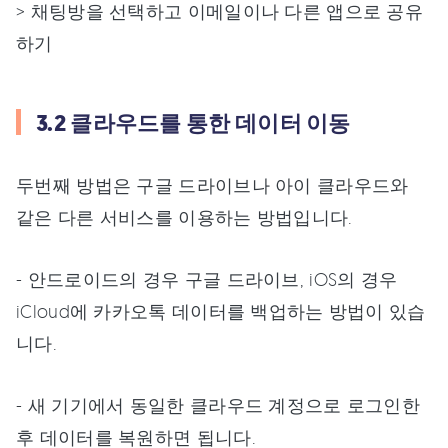
> 채팅방을 선택하고 이메일이나 다른 앱으로 공유
하기
3.2 클라우드를 통한 데이터 이동
두번째 방법은 구글 드라이브나 아이 클라우드와
같은 다른 서비스를 이용하는 방법입니다.
- 안드로이드의 경우 구글 드라이브, iOS의 경우
iCloud에 카카오톡 데이터를 백업하는 방법이 있습
니다.
- 새 기기에서 동일한 클라우드 계정으로 로그인한
후 데이터를 복원하면 됩니다.