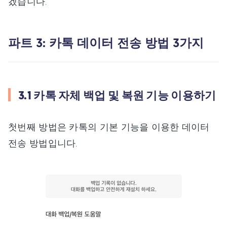
겠습니다.
파트 3: 카톡 데이터 전송 방법 3가지
3.1 카톡 자체 백업 및 복원 기능 이용하기
첫번째 방법은 카톡의 기본 기능을 이용한 데이터
전송 방법입니다.