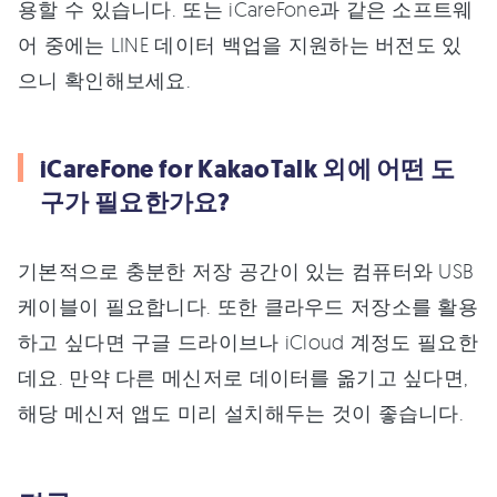
용할 수 있습니다. 또는 iCareFone과 같은 소프트웨
어 중에는 LINE 데이터 백업을 지원하는 버전도 있
으니 확인해보세요.
iCareFone for KakaoTalk 외에 어떤 도
구가 필요한가요?
기본적으로 충분한 저장 공간이 있는 컴퓨터와 USB
케이블이 필요합니다. 또한 클라우드 저장소를 활용
하고 싶다면 구글 드라이브나 iCloud 계정도 필요한
데요. 만약 다른 메신저로 데이터를 옮기고 싶다면,
해당 메신저 앱도 미리 설치해두는 것이 좋습니다.