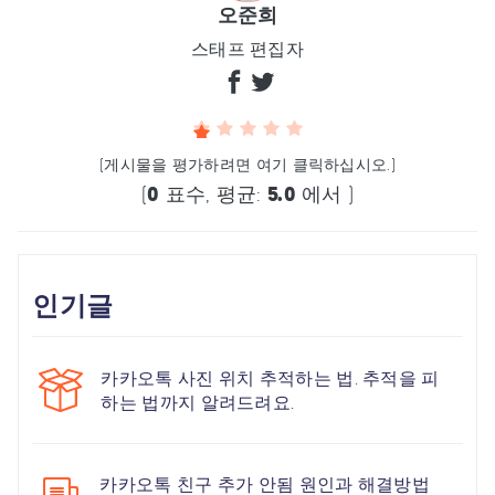
오준희
스태프 편집자
(게시물을 평가하려면 여기 클릭하십시오.)
(
0
표수, 평균:
5.0
에서 )
인기글
카카오톡 사진 위치 추적하는 법. 추적을 피
하는 법까지 알려드려요.
카카오톡 친구 추가 안됨 원인과 해결방법