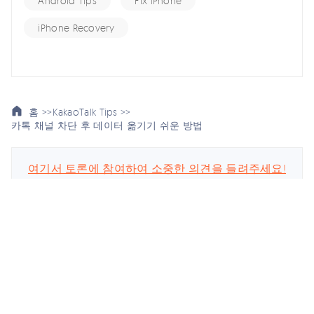
Android Tips
Fix iPhone
iPhone Recovery
홈 >>
KakaoTalk Tips >>
카톡 채널 차단 후 데이터 옮기기 쉬운 방법
여기서 토론에 참여하여 소중한 의견을 들려주세요!
스마트폰 관련