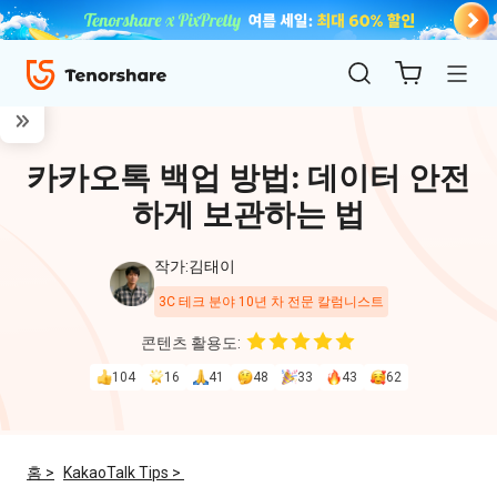
카카오톡 백업 방법: 데이터 안전
하게 보관하는 법
작가:김태이
3C 테크 분야 10년 차 전문 칼럼니스트
ReiBoot
콘텐츠 활용도:
for iOS
104
16
41
48
33
43
62
4uKey
for
홈 >
KakaoTalk Tips >
iOS