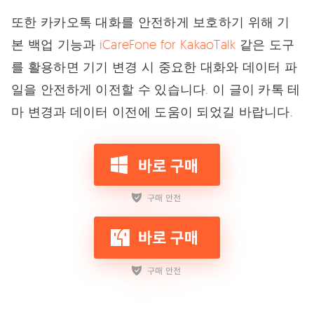
또한 카카오톡 대화를 안전하게 보호하기 위해 기
본 백업 기능과
iCareFone for KakaoTalk
같은 도구
를 활용하면 기기 변경 시 중요한 대화와 데이터 파
일을 안전하게 이전할 수 있습니다. 이 글이 카톡 테
마 변경과 데이터 이전에 도움이 되었길 바랍니다.