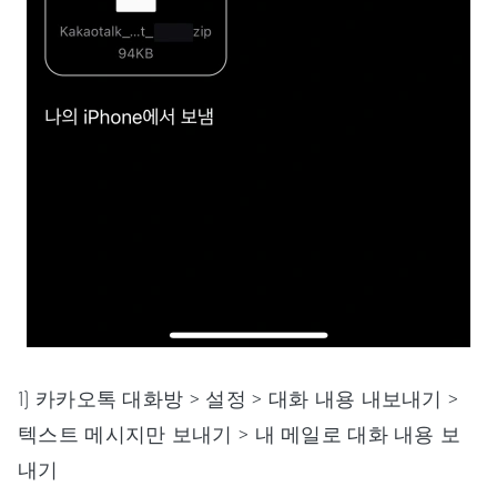
1) 카카오톡 대화방 > 설정 > 대화 내용 내보내기 >
텍스트 메시지만 보내기 > 내 메일로 대화 내용 보
내기