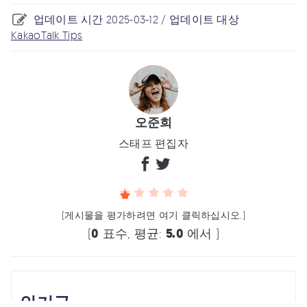
업데이트 시간 2025-03-12 / 업데이트 대상
KakaoTalk Tips
오준희
스태프 편집자
(게시물을 평가하려면 여기 클릭하십시오.)
(
0
표수, 평균:
5.0
에서 )
인기글