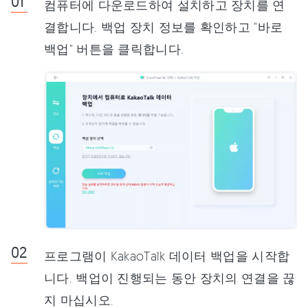
컴퓨터에 다운로드하여 설치하고 장치를 연
결합니다. 백업 장치 정보를 확인하고 "바로
백업" 버튼을 클릭합니다.
프로그램이 KakaoTalk 데이터 백업을 시작합
니다. 백업이 진행되는 동안 장치의 연결을 끊
지 마십시오.