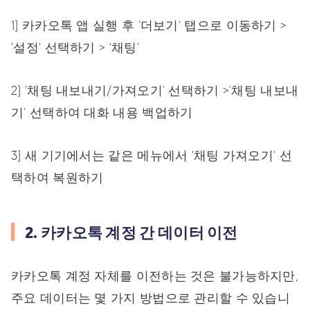
1) 카카오톡 앱 실행 후 '더보기' 탭으로 이동하기 >
'설정' 선택하기 > ‘채팅’
2) '채팅 내보내기/가져오기' 선택하기 >'채팅 내보내
기' 선택하여 대화 내용 백업하기
3) 새 기기에서는 같은 메뉴에서 '채팅 가져오기' 선
택하여 복원하기
2. 카카오톡 계정 간 데이터 이전
카카오톡 계정 자체를 이전하는 것은 불가능하지만,
주요 데이터는 몇 가지 방법으로 관리할 수 있습니