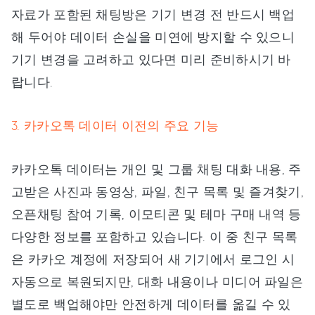
자료가 포함된 채팅방은 기기 변경 전 반드시 백업
해 두어야 데이터 손실을 미연에 방지할 수 있으니
기기 변경을 고려하고 있다면 미리 준비하시기 바
랍니다.
3. 카카오톡 데이터 이전의 주요 기능
카카오톡 데이터는 개인 및 그룹 채팅 대화 내용, 주
고받은 사진과 동영상, 파일, 친구 목록 및 즐겨찾기,
오픈채팅 참여 기록, 이모티콘 및 테마 구매 내역 등
다양한 정보를 포함하고 있습니다. 이 중 친구 목록
은 카카오 계정에 저장되어 새 기기에서 로그인 시
자동으로 복원되지만, 대화 내용이나 미디어 파일은
별도로 백업해야만 안전하게 데이터를 옮길 수 있