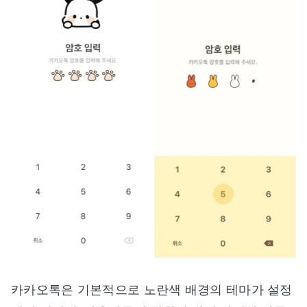
카카오톡은 기본적으로 노란색 배경의 테마가 설정