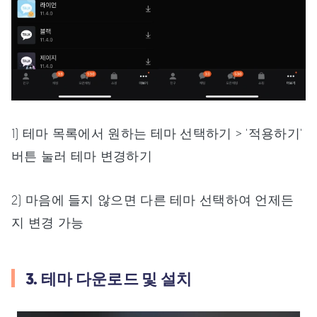
1) 테마 목록에서 원하는 테마 선택하기 > '적용하기'
버튼 눌러 테마 변경하기
2) 마음에 들지 않으면 다른 테마 선택하여 언제든
지 변경 가능
3. 테마 다운로드 및 설치