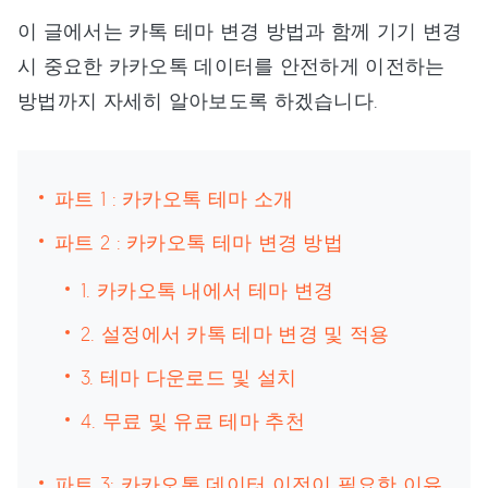
이 글에서는 카톡 테마 변경 방법과 함께 기기 변경
시 중요한 카카오톡 데이터를 안전하게 이전하는
방법까지 자세히 알아보도록 하겠습니다.
파트 1 : 카카오톡 테마 소개
파트 2 : 카카오톡 테마 변경 방법
1. 카카오톡 내에서 테마 변경
2. 설정에서 카톡 테마 변경 및 적용
3. 테마 다운로드 및 설치
4. 무료 및 유료 테마 추천
파트 3: 카카오톡 데이터 이전이 필요한 이유