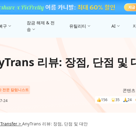
잠금 해제 & 전
복구
유틸리티
AI
송
고
4DDiG 파일 복구
사진/ 동영상/문서 복원
4uKey - iTunes 백업
UltData - 아이폰 데이터 복구
iCareFone - WhatsApp Transfer
4D
yTrans 리뷰: 장점, 단점 및
문
iTunes 백업 암호 잠금 풀기
아이폰/아이패드 데이터 복구&
안드로이드 아이폰 간에 WhatsApp 데이터
몇 분
4DDIG 비디오 
iTunes/iCloud 백업 복구
전송
AI로 손상된 비디오 복
스
Phone Mirror
PD
4DDIG 사진 복구
 차 전문 칼럼니스트
콘텐츠
UltData - Android 데이터 복구
4MeKey - 아이폰 활성화 잠금 해제
Android & iOS 화면 미러링
딥시
AI로 손상된 사진 복원
지
루트 없이 안드로이드 데이터 복구
iCloud 활성화 잠금 삭제
156
35
24
7-24
PixPretty AI Pho
무료 AI 사진 편집 도구
구
PDNob Image Translator
PDN
 Transfer >
AnyTrans 리뷰: 장점, 단점 및 대안
이미지를 텍스트로 즉시 변환
무료 