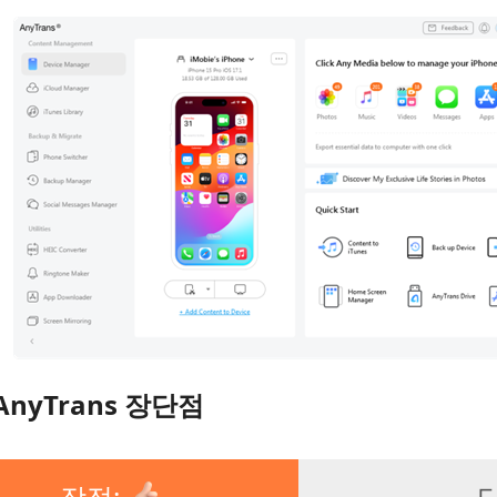
 AnyTrans 장단점
장점:
단