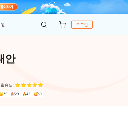
지원
로그인
객 지원
DiG 윈도우 부팅
UltData - WhatsApp 복구
iCareFone - 무료 iOS 백업
 대안
의하기
 안에 윈도 문제 해결
아이폰/안드로이드 WhatsApp 데이터 복구
간편한 iOS 데이터 백업 및 관리
복구
원
토어
DeepSeek AI
Nob - 윈도우용 PDF 편집기
 활용도:
4DDiG - 데이터 복구
iTransGo - 폰 데이터 전송
크 Al를 사용하여 PDF 편집 및 최적화
식 베이스
Win/ Mac에서 삭제된 파일 복원
안드로이드 아이폰으로 데이터 전송
50
29
42
60
to Editor
독 갱신
ob Online
온라인 PDF OCR & 변환