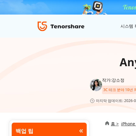
시스템 
ReiBoot - iOS 시스템 복구
4uKey - 아이폰 잠금 해제
iAnyGo - GPS 위치 조작
An
iOS 18 베타 포함 150개 이상 iOS 시스템
비밀번호 없이 아이폰/아이패드 잠금해제
탈옥 필요없이 위치 조작하기
이슈 문제 해결
ReiBoot
작가:강소정
for iOS
4DDiG 파티션 관리
3C 테크 분야 10년
ReiBoot - Android 시스템 복구
4uKey - 안드로이드 잠금 해제
간단하고 안전한 시스템 마이그레이션 도구
4uKey
A-B-C 처럼 안드로이드 시스템 복구
안드로이드 화면 비밀번호&구글 락 제거
마지막 업데이트: 2026-0
for
iOS
PDNob - MacOS용 PDF 편집기
홈 >
iPhone
맥에서 Al를 사용하여 PDF 편집 및 관리
백업 팁
iAnyGo