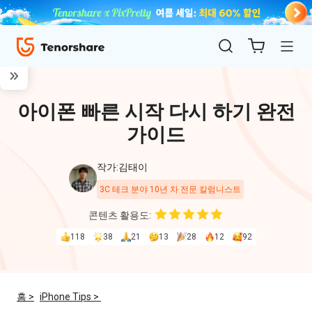
아이폰 빠른 시작 다시 하기 완전
가이드
작가:김태이
3C 테크 분야 10년 차 전문 칼럼니스트
ReiBoot
콘텐츠 활용도:
for iOS
118
38
21
13
28
12
92
4uKey
for
홈 >
iPhone Tips >
iOS