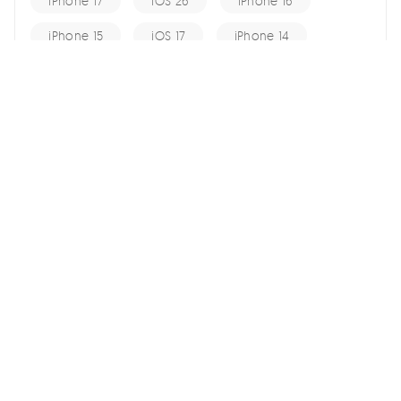
iPhone 17
iOS 26
iPhone 16
iPhone 15
iOS 17
iPhone 14
KakaoTalk Tips
iOS 16
change location
Android Recovery
Apple ID
iCloud
Android Data
Android Tips
Fix iPhone
iPhone Recovery
홈 >>
iPhone Tips >>
[ios 17] 이전 암호를 변경하고 잊어버렸을 경우 72시간 동안 사용
하기