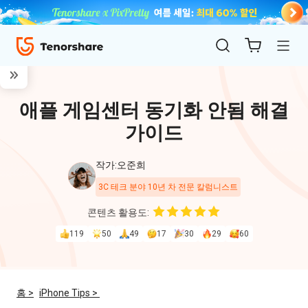
애플 게임센터 동기화 안됨 해결
가이드
작가:오준희
3C 테크 분야 10년 차 전문 칼럼니스트
ReiBoot
콘텐츠 활용도:
for iOS
119
50
49
17
30
29
60
4uKey
for
홈 >
iPhone Tips >
iOS