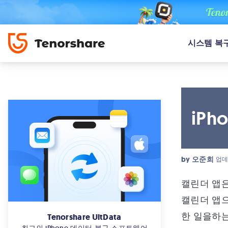
시스템 복
iPh
by
오준희
업데
캘린더 앱은
캘린더 앱으
한 일을하는
Tenorshare UltData