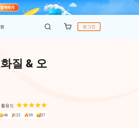
지원
로그인
객 지원
원
DiG 윈도우 부팅
UltData - WhatsApp 복구
iCareFone - 무료 iOS 백업
고화질 & 오
의하기
 안에 윈도 문제 해결
아이폰/안드로이드 WhatsApp 데이터 복구
간편한 iOS 데이터 백업 및 관리
복구
원
토어
DeepSeek AI
Nob - 윈도우용 PDF 편집기
4DDiG - 데이터 복구
iTransGo - 폰 데이터 전송
크 Al를 사용하여 PDF 편집 및 최적화
식 베이스
Win/ Mac에서 삭제된 파일 복원
안드로이드 아이폰으로 데이터 전송
 활용도:
to Editor
46
22
39
57
독 갱신
ob Online
온라인 PDF OCR & 변환