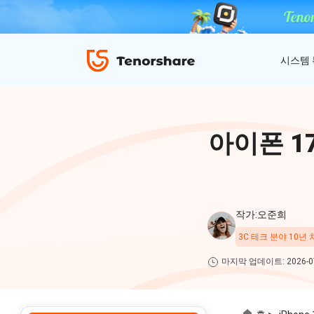
시스템
ReiBoot - iOS 시스템 복구
4uKey - 아이폰 잠금 해제
iAnyGo - GPS 위치 조작
아이폰 17
iOS 18 베타 포함 150개 이상 iOS 시스템 이
비밀번호 없이 아이폰/아이패드 잠금해제
탈옥 필요없이 위치 조작하기
슈 문제 해결
ReiBoot
for iOS
4DDiG 파티션 관리
ReiBoot - Android 시스템 복구
4uKey - 안드로이드 잠금 해제
작가:오준희
간단하고 안전한 시스템 마이그레이션 도구
A-B-C 처럼 안드로이드 시스템 복구
안드로이드 화면 비밀번호&구글 락 제거
4uKey
3C 테크 분야 10년
for
마지막 업데이트: 2026-07
iOS
PDNob - MacOS용 PDF 편집기
맥에서 Al를 사용하여 PDF 편집 및 관리
iAnyGo