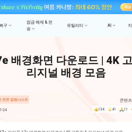
잠금 해제 & 전
 복구
유틸리티
AI
송
고
4DDiG 파일 복구
사진/ 동영상/문서 복
4uKey - iTunes 백업
UltData - 아이폰 데이터 복구
iCareFone - WhatsApp Transfer
4D
e 배경화면 다운로드 | 4K 
문
iTunes 백업 암호 잠금 풀기
아이폰/아이패드 데이터 복구&
안드로이드 아이폰 간에 WhatsApp 데이터
몇 분
4DDIG 비디오 
iTunes/iCloud 백업 복구
전송
리지널 배경 모음
AI로 손상된 비디오 복
스
Phone Mirror
PD
4DDIG 사진 복구
UltData - Android 데이터 복구
4MeKey - 아이폰 활성화 잠금 해제
Android & iOS 화면 미러링
딥시
AI로 손상된 사진 복원
지
루트 없이 안드로이드 데이터 복구
iCloud 활성화 잠금 삭제
 차 전문 칼럼니스트
콘텐츠
PixPretty AI Pho
134
41
11
-24
구
무료 AI 사진 편집 도구
PDNob Image Translator
PDN
이미지를 텍스트로 즉시 변환
무료 