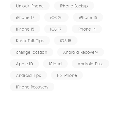
Unlock iPhone
iPhone Backup
iPhone 17
iOS 26
iPhone 16
iPhone 15
iOS 17
iPhone 14
KakaoTalk Tips
iOS 16
change location
Android Recovery
Apple ID
iCloud
Android Data
Android Tips
Fix iPhone
iPhone Recovery
홈 >>
iPhone 15 >>
2026년 아이폰 15 프로 발열 이슈 문제 해결 꿀팁