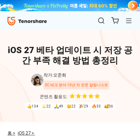
iOS 27 베타 업데이트 시 저장 공
간 부족 해결 방법 총정리
작가:오준희
3C 테크 분야 10년 차 전문 칼럼니스트
ReiBoot
콘텐츠 활용도:
for iOS
134
22
49
22
29
33
56
4uKey
for
홈 >
iOS 27 >
iOS