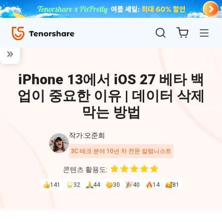
iPhone 13에서 iOS 27 베타 백
업이 중요한 이유 | 데이터 삭제
막는 방법
작가:오준희
ReiBoot
3C 테크 분야 10년 차 전문 칼럼니스트
for iOS
콘텐츠 활용도:
141
32
44
30
40
14
81
4uKey
for
iOS