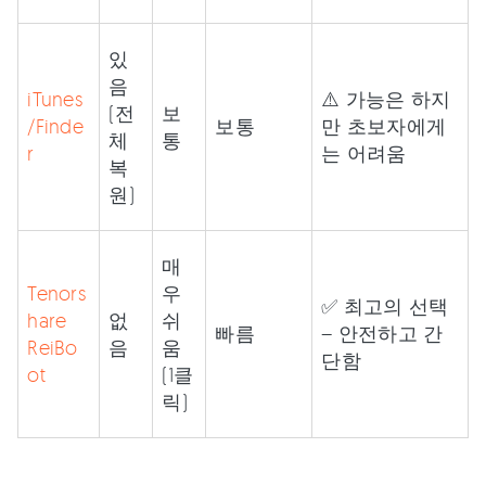
있
음
iTunes
⚠️ 가능은 하지
(전
보
/Finde
보통
만 초보자에게
체
통
r
는 어려움
복
원)
매
Tenors
우
✅ 최고의 선택
hare
없
쉬
빠름
– 안전하고 간
ReiBo
음
움
단함
ot
(1클
릭)