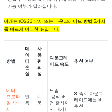
가능 여부가 달라집니다.
아래는 iOS 26 삭제 또는 다운그레이드 방법 3가지
를 빠르게 비교한 표입니다.
데
사
이
용
다운그레
방법
터
편
추천 여부
이드 속도
손
의
실
성
베타
느림
❌ 즉시 다운그
프로파
없
쉬
(공식 버
레이드에는 비
일 삭
음
움
전 출시까
추천
제
지 대기)