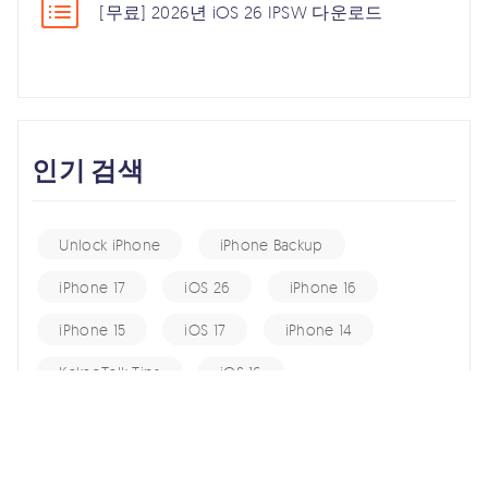
[무료] 2026년 iOS 26 IPSW 다운로드
인기 검색
Unlock iPhone
iPhone Backup
iPhone 17
iOS 26
iPhone 16
iPhone 15
iOS 17
iPhone 14
KakaoTalk Tips
iOS 16
change location
Android Recovery
Apple ID
iCloud
Android Data