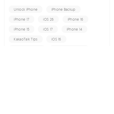
Unlock iPhone
iPhone Backup
iPhone 17
iOS 26
iPhone 16
iPhone 15
iOS 17
iPhone 14
KakaoTalk Tips
iOS 16
change location
Android Recovery
Apple ID
iCloud
Android Data
Android Tips
Fix iPhone
iPhone Recovery
홈 >>
Fix iPhone >>