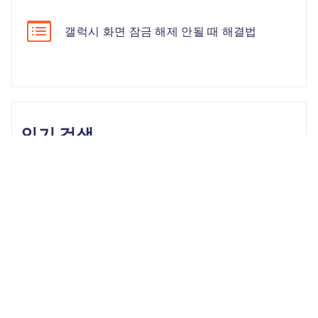
갤럭시 화면 잠금 해제 안될 때 해결법
인기 검색
Unlock iPhone
iPhone Backup
iPhone 17
iOS 26
iPhone 16
iPhone 15
iOS 17
iPhone 14
KakaoTalk Tips
iOS 16
change location
Android Recovery