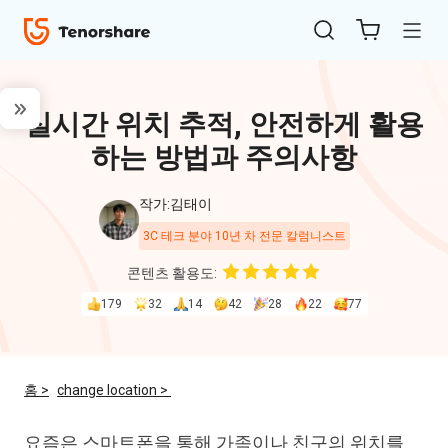
실시간 위치 추적, 안전하게 활용
하는 방법과 주의사항
작가:김태이
3C 테크 분야 10년 차 전문 칼럼니스트
ReiBoot
콘텐츠 활용도:
for iOS
179
32
14
42
28
22
77
4uKey
for
홈 >
change location >
iOS
요즘은 스마트폰을 통해 가족이나 친구의 위치를