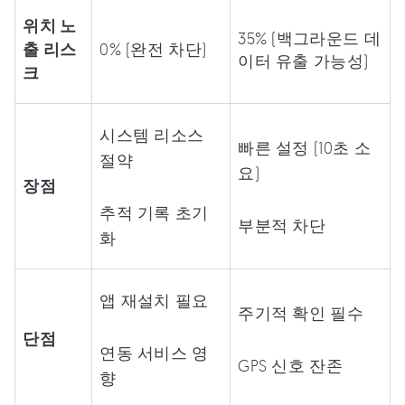
위치 노
35% (백그라운드 데
출 리스
0% (완전 차단)
이터 유출 가능성)
크
시스템 리소스
빠른 설정 (10초 소
절약
요)
장점
추적 기록 초기
부분적 차단
화
앱 재설치 필요
주기적 확인 필수
단점
연동 서비스 영
GPS 신호 잔존
향