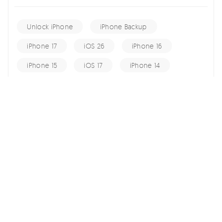
Unlock iPhone
iPhone Backup
iPhone 17
iOS 26
iPhone 16
iPhone 15
iOS 17
iPhone 14
KakaoTalk Tips
iOS 16
change location
Android Recovery
Apple ID
iCloud
Android Data
Android Tips
Fix iPhone
iPhone Recovery
홈 >>
Android Tips >>
lg 스마트폰 무한부팅 복구하기