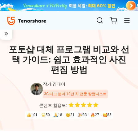
포토샵 대체 프로그램 비교와 선
택 가이드: 쉽고 효과적인 사진
편집 방법
작가:김태이
ReiBoot
3C 테크 분야 10년 차 전문 칼럼니스트
for iOS
콘텐츠 활용도:
101
50
18
21
33
27
85
4uKey
for
iOS