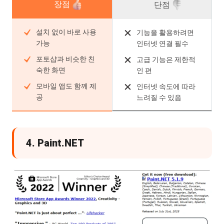
장점
단점
설치 없이 바로 사용
기능을 활용하려면
가능
인터넷 연결 필수
포토샵과 비슷한 친
고급 기능은 제한적
숙한 화면
인 편
모바일 앱도 함께 제
인터넷 속도에 따라
공
느려질 수 있음
4. Paint.NET