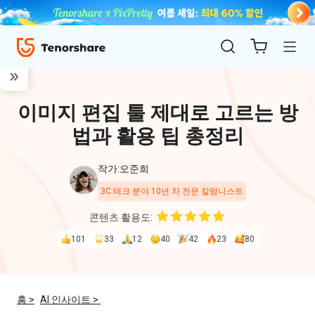
이미지 편집 툴 제대로 고르는 방
법과 활용 팁 총정리
작가:오준희
3C 테크 분야 10년 차 전문 칼럼니스트
ReiBoot
콘텐츠 활용도:
for iOS
101
33
12
40
42
23
80
4uKey
for
홈 >
AI 인사이트 >
iOS