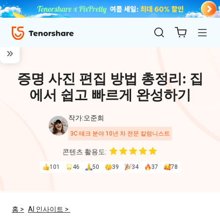
증명 사진 편집 방법 총정리: 집
에서 쉽고 빠르게 완성하기
작가:오준희
3C 테크 분야 10년 차 전문 칼럼니스트
ReiBoot
콘텐츠 활용도:
for iOS
101
46
50
39
34
37
78
4uKey
for
홈 >
AI 인사이트 >
iOS