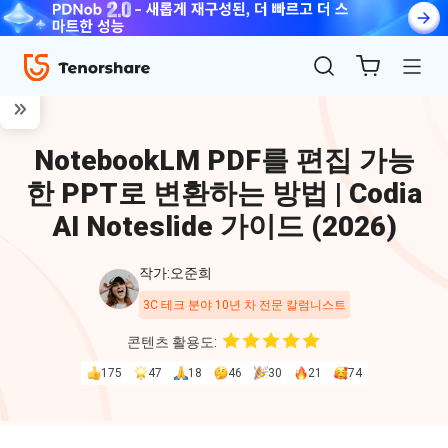
NotebookLM PDF를 편집 가능
한 PPT로 변환하는 방법 | Codia
AI Noteslide 가이드 (2026)
작가:오준희
ReiBoot
3C 테크 분야 10년 차 전문 칼럼니스트
for iOS
콘텐츠 활용도:
175
47
18
46
30
21
74
4uKey
for
iOS