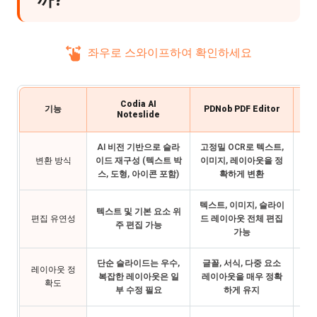
좌우로 스와이프하여 확인하세요
Codia AI
N
기능
PDNob PDF Editor
Noteslide
AI 비전 기반으로 슬라
고정밀 OCR로 텍스트,
AI
변환 방식
이드 재구성 (텍스트 박
이미지, 레이아웃을 정
+ 
스, 도형, 아이콘 포함)
확하게 변환
텍스트, 이미지, 슬라이
제
텍스트 및 기본 요소 위
편집 유연성
드 레이아웃 전체 편집
스
주 편집 가능
가능
라
단순 슬라이드는 우수,
글꼴, 서식, 다중 요소
시
레이아웃 정
복잡한 레이아웃은 일
레이아웃을 매우 정확
지
확도
부 수정 필요
하게 유지
미