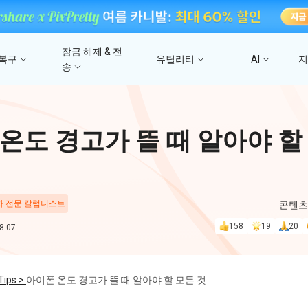
잠금 해제 & 전
 복구
유틸리티
AI
송
고
4DDiG 파일 복구
사진/ 동영상/문서 복
4uKey - iTunes 백업
UltData - 아이폰 데이터 복구
iCareFone - WhatsApp Transfer
4D
온도 경고가 뜰 때 알아야 할
문
iTunes 백업 암호 잠금 풀기
아이폰/아이패드 데이터 복구&
안드로이드 아이폰 간에 WhatsApp 데이터
몇 분
4DDIG 비디오 
iTunes/iCloud 백업 복구
전송
AI로 손상된 비디오 복
스
Phone Mirror
PD
4DDIG 사진 복구
 차 전문 칼럼니스트
콘텐츠
UltData - Android 데이터 복구
4MeKey - 아이폰 활성화 잠금 해제
Android & iOS 화면 미러링
딥시
AI로 손상된 사진 복원
지
루트 없이 안드로이드 데이터 복구
iCloud 활성화 잠금 삭제
158
19
20
-07
PixPretty AI Pho
구
무료 AI 사진 편집 도구
PDNob Image Translator
PDN
Tips >
아이폰 온도 경고가 뜰 때 알아야 할 모든 것
이미지를 텍스트로 즉시 변환
무료 