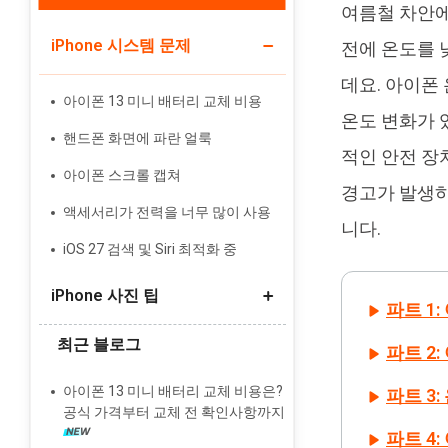
여름철 차안에
iPhone 시스템 문제
Tenorshare PixPretty
전에 온도를 
인물 사진 편집기
데요. 아이폰
아이폰 13 미니 배터리 교체 비용
온도 변화가 
핸드폰 화면에 파란 얼룩
적인 안전 장
아이폰 스크롤 캡쳐
경고가 발생하
액세서리가 전력을 너무 많이 사용
니다.
iOS 27 검색 및 Siri 최적화 중
iPhone 사진 팁
파트 1
최근 블로그
파트 2
갤럭시에서 아이폰으로 사진 옮기기
라이브 사진 스틸 사진으로 변환
아이폰 13 미니 배터리 교체 비용은?
파트 3
공식 가격부터 교체 전 확인사항까지
iCloud와 iPhone에서 동기화 사진 삭
파트 4
제