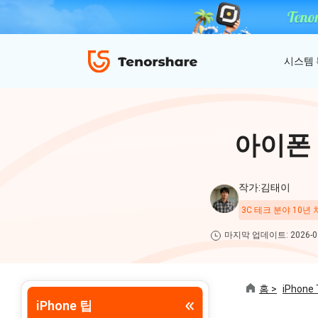
시스템
ReiBoot - iOS 시스템 복구
4uKey - 아이폰 잠금 해제
iAnyGo - GPS 위치 조작
아이폰 
iOS 18 베타 포함 150개 이상 iOS 시스템 이
비밀번호 없이 아이폰/아이패드 잠금해제
탈옥 필요없이 위치 조작하기
슈 문제 해결
ReiBoot
작가:김태이
for iOS
4DDiG 파티션 관리
3C 테크 분야 10년
ReiBoot - Android 시스템 복구
4uKey - 안드로이드 잠금 해제
간단하고 안전한 시스템 마이그레이션 도구
A-B-C 처럼 안드로이드 시스템 복구
안드로이드 화면 비밀번호&구글 락 제거
4uKey
마지막 업데이트: 2026-08
for
iOS
PDNob - MacOS용 PDF 편집기
홈 >
iPhone 
맥에서 Al를 사용하여 PDF 편집 및 관리
iPhone 팁
iAnyGo