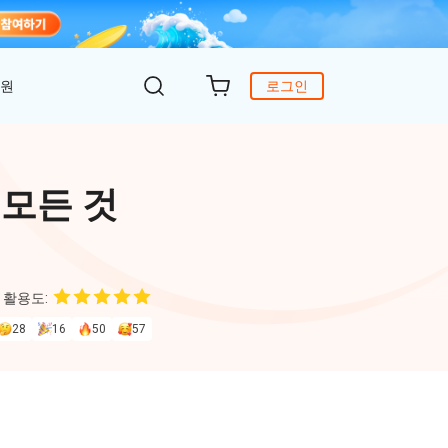
지원
로그인
객 지원
원
DiG 윈도우 부팅
UltData - WhatsApp 복구
iCareFone - 무료 iOS 백업
 모든 것
의하기
 안에 윈도 문제 해결
아이폰/안드로이드 WhatsApp 데이터 복구
간편한 iOS 데이터 백업 및 관리
복구
원
토어
DeepSeek AI
Nob - 윈도우용 PDF 편집기
 활용도:
4DDiG - 데이터 복구
iTransGo - 폰 데이터 전송
크 Al를 사용하여 PDF 편집 및 최적화
식 베이스
Win/ Mac에서 삭제된 파일 복원
안드로이드 아이폰으로 데이터 전송
28
16
50
57
to Editor
독 갱신
ob Online
온라인 PDF OCR & 변환