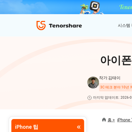
시스템
ReiBoot - iOS 시스템 복구
4uKey - 아이폰 잠금 해제
iAnyGo - GPS 위치 조작
아이폰
iOS 18 베타 포함 150개 이상 iOS 시스템 이
비밀번호 없이 아이폰/아이패드 잠금해제
탈옥 필요없이 위치 조작하기
슈 문제 해결
ReiBoot
작가:김태이
for iOS
4DDiG 파티션 관리
3C 테크 분야 10년
ReiBoot - Android 시스템 복구
4uKey - 안드로이드 잠금 해제
간단하고 안전한 시스템 마이그레이션 도구
A-B-C 처럼 안드로이드 시스템 복구
안드로이드 화면 비밀번호&구글 락 제거
4uKey
마지막 업데이트: 2026-08
for
iOS
PDNob - MacOS용 PDF 편집기
홈 >
iPhone 
맥에서 Al를 사용하여 PDF 편집 및 관리
iPhone 팁
iAnyGo