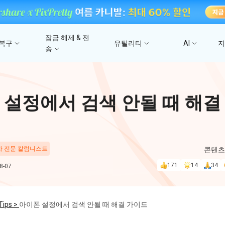
잠금 해제 & 전
 복구
유틸리티
AI
송
고
4DDiG 파일 복구
사진/ 동영상/문서 복
4uKey - iTunes 백업
UltData - 아이폰 데이터 복구
iCareFone - WhatsApp Transfer
4D
 설정에서 검색 안될 때 해결
문
iTunes 백업 암호 잠금 풀기
아이폰/아이패드 데이터 복구&
안드로이드 아이폰 간에 WhatsApp 데이터
몇 분
4DDIG 비디오 
iTunes/iCloud 백업 복구
전송
AI로 손상된 비디오 복
스
Phone Mirror
PD
4DDIG 사진 복구
 차 전문 칼럼니스트
콘텐츠
UltData - Android 데이터 복구
4MeKey - 아이폰 활성화 잠금 해제
Android & iOS 화면 미러링
딥시
AI로 손상된 사진 복원
지
루트 없이 안드로이드 데이터 복구
iCloud 활성화 잠금 삭제
171
14
34
-07
PixPretty AI Pho
구
무료 AI 사진 편집 도구
PDNob Image Translator
PDN
Tips >
아이폰 설정에서 검색 안될 때 해결 가이드
이미지를 텍스트로 즉시 변환
무료 