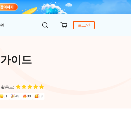
지원
로그인
객 지원
원
DiG 윈도우 부팅
UltData - WhatsApp 복구
iCareFone - 무료 iOS 백업
 가이드
의하기
 안에 윈도 문제 해결
아이폰/안드로이드 WhatsApp 데이터 복구
간편한 iOS 데이터 백업 및 관리
복구
원
토어
DeepSeek AI
Nob - 윈도우용 PDF 편집기
 활용도:
4DDiG - 데이터 복구
iTransGo - 폰 데이터 전송
크 Al를 사용하여 PDF 편집 및 최적화
식 베이스
Win/ Mac에서 삭제된 파일 복원
안드로이드 아이폰으로 데이터 전송
31
45
33
88
to Editor
독 갱신
ob Online
온라인 PDF OCR & 변환