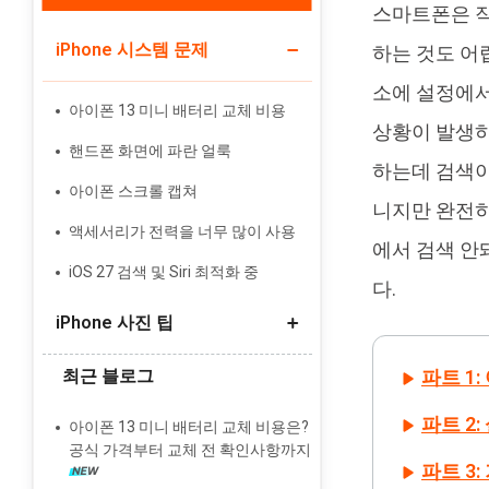
스마트폰은 작
iPhone 시스템 문제
Tenorshare PixPretty
하는 것도 어
인물 사진 편집기
소에 설정에서
아이폰 13 미니 배터리 교체 비용
상황이 발생하
핸드폰 화면에 파란 얼룩
하는데 검색이
아이폰 스크롤 캡쳐
니지만 완전히
액세서리가 전력을 너무 많이 사용
에서 검색 안
iOS 27 검색 및 Siri 최적화 중
다.
iPhone 사진 팁
최근 블로그
파트 1
갤럭시에서 아이폰으로 사진 옮기기
파트 2
라이브 사진 스틸 사진으로 변환
아이폰 13 미니 배터리 교체 비용은?
공식 가격부터 교체 전 확인사항까지
iCloud와 iPhone에서 동기화 사진 삭
파트 3
제