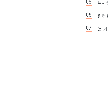
복사해
원하
앱 