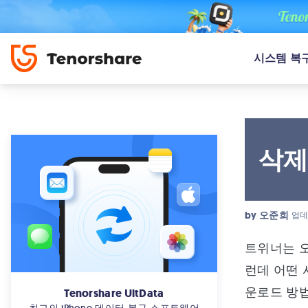
시스템 복
삭제
by
오준희
업데
트위너는 오
런데 어떤 
운로드 방
Tenorshare UltData