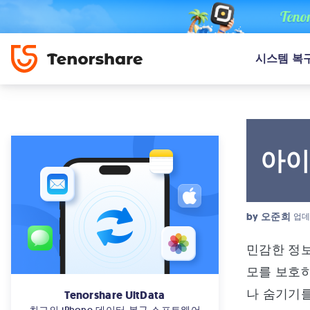
시스템 복
아이
by
오준희
업데
민감한 정보
모를 보호하
나 숨기기를
Tenorshare UltData