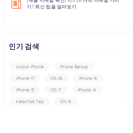
[애플 이메일 확인] iOS 26 나의 이메일 가리
기? 최신 팁을 알아보기
인기 검색
Unlock iPhone
iPhone Backup
iPhone 17
iOS 26
iPhone 16
iPhone 15
iOS 17
iPhone 14
KakaoTalk Tips
iOS 16
change location
Android Recovery
Apple ID
iCloud
Android Data