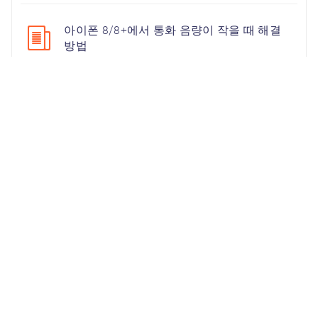
아이폰 8/8+에서 통화 음량이 작을 때 해결
방법
셀프로 아이폰 16/16e/se4 무한사과 탈출 및
애플로고 수정하는 방법
인기 검색
Unlock iPhone
iPhone Backup
iPhone 17
iOS 26
iPhone 16
iPhone 15
iOS 17
iPhone 14