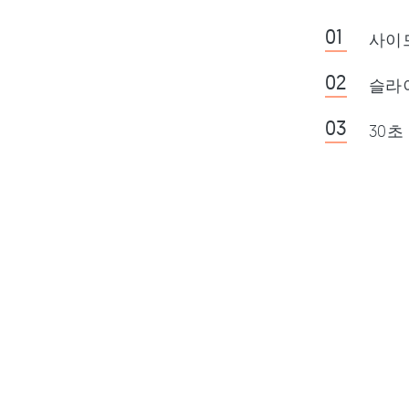
사이
슬라
30초