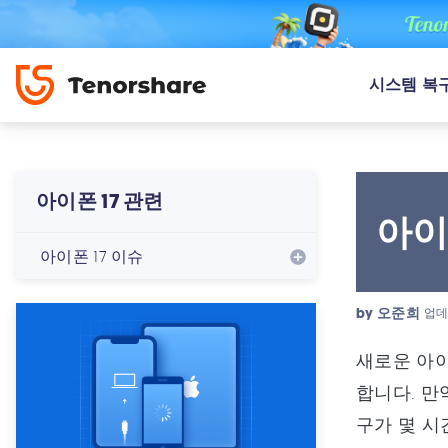
시스템 복
아이폰 17 관련
아이
아이폰 17 이슈
by
오준희
업데
새로운 아이
합니다. 만약
구가 몇 시