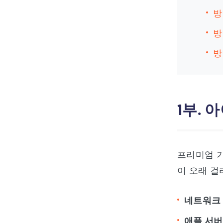
방
방
방
1부. 
프리미엄 기
이 오래 걸
네트워크
애플 서버