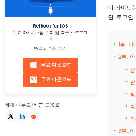
이 가이드는
연, 로그인
ReiBoot for iOS
무료 iOS 시스템 수리 및 복구 소프트웨
어
1부. 
빠르고 쉬운 수리
2부. 
무료 다운로드
방
무료 다운로드
방
방
함께 나누고 더 큰 도움을!
방
방
3부. 