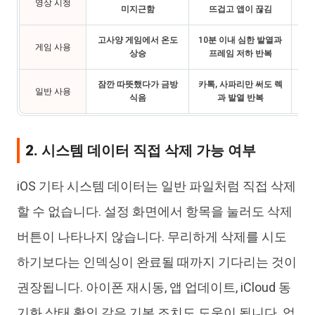
영상 시청
미지근함
뜨겁고 앱이 끊김
고사양 게임에서 온도
10분 이내 심한 발열과
그래
게임 사용
상승
프레임 저하 반복
잠깐 따뜻했다가 금방
카톡, 사파리만 써도 렉
동
일반 사용
식음
과 발열 반복
필
2. 시스템 데이터 직접 삭제 가능 여부
iOS 기타 시스템 데이터는 일반 파일처럼 직접 삭제
할 수 없습니다. 설정 화면에서 항목을 눌러도 삭제
버튼이 나타나지 않습니다. 무리하게 삭제를 시도
하기보다는 인덱싱이 완료될 때까지 기다리는 것이
권장됩니다. 아이폰 재시동, 앱 업데이트, iCloud 동
기화 상태 확인 같은 기본 조치도 도움이 됩니다. 업