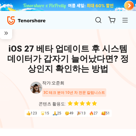
iOS 27 베타 업데이트 후 시스템
데이터가 갑자기 늘어났다면? 정
상인지 확인하는 방법
작가:오준희
ReiBoot
3C 테크 분야 10년 차 전문 칼럼니스트
for iOS
콘텐츠 활용도:
123
15
25
49
13
27
51
4uKey
for
iOS