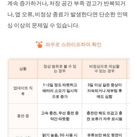
계속 증가하거나, 저장 공간 부족 경고가 반복되거
나, 앱 오류, 비정상 종료가 발생한다면 단순한 인덱
싱 이상의 문제일 수 있습니다.
좌우로 스와이프하여 확인
정상 범위로 볼 수 있
비정상으로 의심할
상황
는 경우
수 있는 경우
1~2일 정도 따뜻하고
3일 이상 같은 증상이
인덱
업데이트 직
배터리 소모가 일시적
지속되거나 재부팅 후
장 
후
으로 증가
에도 심함
케이
고속 충전, 무선 충전 중
충전만 해도 뜨겁고 충
충전 중
에서
약간 따뜻함
전 보류가 자주 표시됨
밝기 높음, 5G 사용 시
유튜브만 봐도 뒷면이
밝기