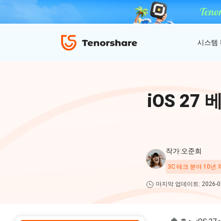
시스템
ReiBoot - iOS 시스템 복구
4uKey - 아이폰 잠금 해제
iAnyGo - GPS 위치 조작
iOS 2
iOS 18 베타 포함 150개 이상 iOS 시스템 이
비밀번호 없이 아이폰/아이패드 잠금해제
탈옥 필요없이 위치 조작하기
슈 문제 해결
ReiBoot
for iOS
4DDiG 파티션 관리
ReiBoot - Android 시스템 복구
4uKey - 안드로이드 잠금 해제
작가:오준희
간단하고 안전한 시스템 마이그레이션 도구
A-B-C 처럼 안드로이드 시스템 복구
안드로이드 화면 비밀번호&구글 락 제거
4uKey
3C 테크 분야 10년
for
마지막 업데이트: 2026-08
iOS
PDNob - MacOS용 PDF 편집기
맥에서 Al를 사용하여 PDF 편집 및 관리
iAnyGo