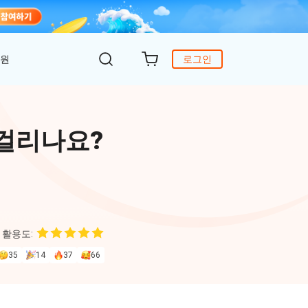
지원
로그인
객 지원
원
DiG 윈도우 부팅
UltData - WhatsApp 복구
iCareFone - 무료 iOS 백업
 걸리나요?
의하기
 안에 윈도 문제 해결
아이폰/안드로이드 WhatsApp 데이터 복구
간편한 iOS 데이터 백업 및 관리
복구
원
토어
DeepSeek AI
Nob - 윈도우용 PDF 편집기
4DDiG - 데이터 복구
iTransGo - 폰 데이터 전송
크 Al를 사용하여 PDF 편집 및 최적화
식 베이스
Win/ Mac에서 삭제된 파일 복원
안드로이드 아이폰으로 데이터 전송
 활용도:
to Editor
35
14
37
66
독 갱신
ob Online
온라인 PDF OCR & 변환