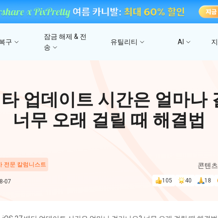
잠금 해제 & 전
 복구
유틸리티
AI
송
고
4DDiG 파일 복구
사진/ 동영상/문서 복
4uKey - iTunes 백업
UltData - 아이폰 데이터 복구
iCareFone - WhatsApp Transfer
4D
7 베타 업데이트 시간은 얼마나
문
iTunes 백업 암호 잠금 풀기
아이폰/아이패드 데이터 복구&
안드로이드 아이폰 간에 WhatsApp 데이터
몇 분
4DDIG 비디오 
iTunes/iCloud 백업 복구
전송
너무 오래 걸릴 때 해결법
AI로 손상된 비디오 복
스
Phone Mirror
PD
4DDIG 사진 복구
UltData - Android 데이터 복구
4MeKey - 아이폰 활성화 잠금 해제
Android & iOS 화면 미러링
딥시
AI로 손상된 사진 복원
지
루트 없이 안드로이드 데이터 복구
iCloud 활성화 잠금 삭제
 차 전문 칼럼니스트
콘텐츠
PixPretty AI Pho
105
40
18
-07
구
무료 AI 사진 편집 도구
PDNob Image Translator
PDN
이미지를 텍스트로 즉시 변환
무료 