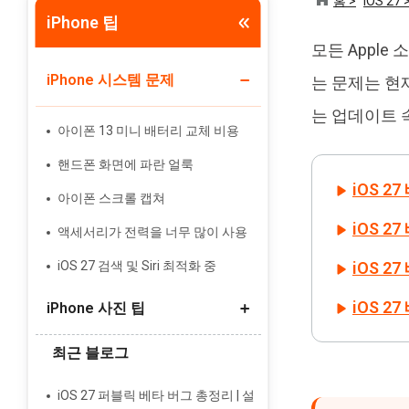
홈 >
iOS 27 
iPhone 팁
Tenorshare PixPretty
모든 Apple
인물 사진 편집기
iPhone 시스템 문제
는 문제는 현
는 업데이트 
아이폰 13 미니 배터리 교체 비용
핸드폰 화면에 파란 얼룩
iOS 
아이폰 스크롤 캡쳐
iOS 
액세서리가 전력을 너무 많이 사용
iOS 27 검색 및 Siri 최적화 중
iOS 
iOS 
iPhone 사진 팁
최근 블로그
갤럭시에서 아이폰으로 사진 옮기기
라이브 사진 스틸 사진으로 변환
iOS 27 퍼블릭 베타 버그 총정리 | 설