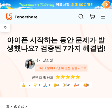
아이폰 시작하는 동안 문제가 발
생했나요? 검증된 7가지 해결법!
작가:강소정
3C 테크 분야 10년 차 전문 칼럼니스트
ReiBoot
콘텐츠 활용도:
for iOS
117
11
11
30
45
38
88
4uKey
for
홈 >
iOS 26 >
iOS