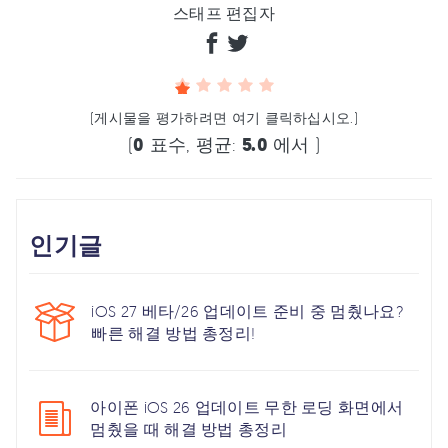
스태프 편집자
(게시물을 평가하려면 여기 클릭하십시오.)
(
0
표수, 평균:
5.0
에서 )
인기글
iOS 27 베타/26 업데이트 준비 중 멈췄나요?
빠른 해결 방법 총정리!
아이폰 iOS 26 업데이트 무한 로딩 화면에서
멈췄을 때 해결 방법 총정리