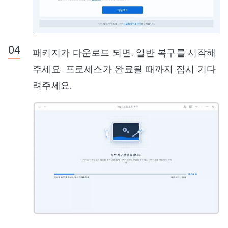
패키지가 다운로드 되면, 일반 복구를 시작해
주세요. 프로세스가 완료될 때까지 잠시 기다
려주세요.