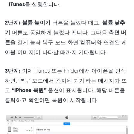
iTunes
를 실행합니다.
2단계:
볼륨 높이기
버튼을 눌렀다 떼고,
볼륨 낮추
기
버튼도 동일하게 눌렀다 뗍니다. 그다음
측면 버
튼
을 길게 눌러 복구 모드 화면(컴퓨터와 연결된 케
이블 이미지)이 나타날 때까지 기다립니다.
3단계:
이제 iTunes 또는 Finder에서 아이폰을 인식
하면, ‘복구 모드에서 감지된 기기’라는 메시지가 뜨
고
“iPhone 복원”
옵션이 표시됩니다. 해당 버튼을
클릭하고 확인하면 복원이 시작됩니다.