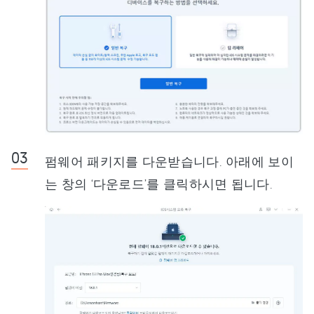
펌웨어 패키지를 다운받습니다. 아래에 보이
는 창의 ‘다운로드’를 클릭하시면 됩니다.