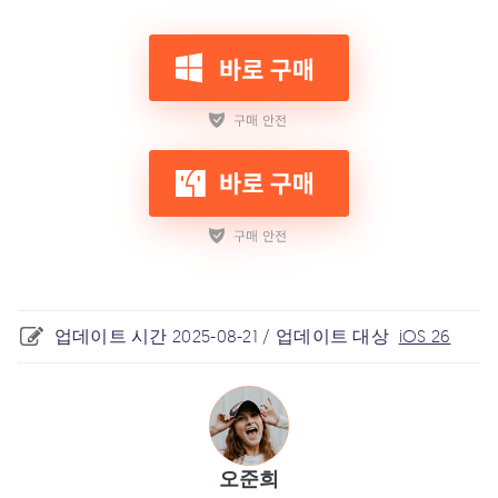
업데이트 시간 2025-08-21 / 업데이트 대상
iOS 26
오준희