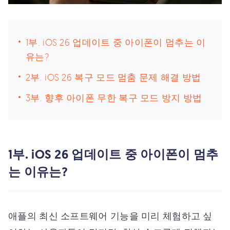
1부. iOS 26 업데이트 중 아이폰이 멈추는 이
유는?
2부. iOS 26 복구 모드 멈춤 문제 해결 방법
3부. 향후 아이폰 무한 복구 모드 방지 방법
1부. iOS 26 업데이트 중 아이폰이 멈추
는 이유는?
애플의 최신 소프트웨어 기능을 미리 체험하고 싶