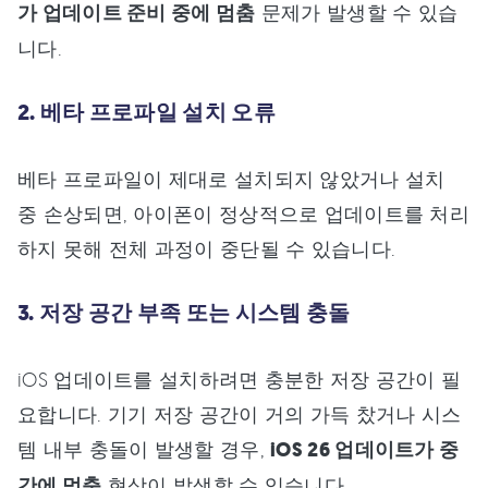
가 업데이트 준비 중에 멈춤
문제가 발생할 수 있습
니다.
2. 베타 프로파일 설치 오류
베타 프로파일이 제대로 설치되지 않았거나 설치
중 손상되면, 아이폰이 정상적으로 업데이트를 처리
하지 못해 전체 과정이 중단될 수 있습니다.
3. 저장 공간 부족 또는 시스템 충돌
iOS 업데이트를 설치하려면 충분한 저장 공간이 필
요합니다. 기기 저장 공간이 거의 가득 찼거나 시스
템 내부 충돌이 발생할 경우,
iOS 26 업데이트가 중
간에 멈춤
현상이 발생할 수 있습니다.