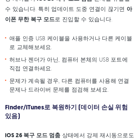
수 있습니다. 특히 업데이트 도중 연결이 끊기면
아
이폰 무한 복구 모드
로 진입할 수 있습니다.
애플 인증 USB 케이블을 사용하거나 다른 케이블
로 교체해보세요.
허브나 젠더가 아닌, 컴퓨터 본체의 USB 포트에
직접 연결하세요.
문제가 계속될 경우, 다른 컴퓨터를 사용해 연결
문제나 드라이버 문제를 점검해 보세요.
Finder/iTunes로 복원하기 (데이터 손실 위험
있음)
iOS 26 복구 모드 멈춤
상태에서 강제 재시동으로도