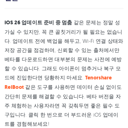
iOS 26 업데이트 준비 중 멈춤
같은 문제는 정말 성
가실 수 있지만, 꼭 큰 골칫거리가 될 필요는 없습니
다. 업데이트 전에 백업을 해두고, Wi-Fi 연결 상태와
저장 공간을 점검하며, 신뢰할 수 있는 출처에서만
베타를 다운로드하면 대부분의 문제는 사전에 예방
할 수 있습니다. 그래도 아이폰이 멈추거나 복구 모
드에 진입한다면 당황하지 마세요.
Tenorshare
ReiBoot
같은 도구를 사용하면 데이터 손실 없이도
간단히 문제를 해결할 수 있습니다. 베타 버전을 자
주 체험하는 사용자라면 꼭 갖춰두면 좋은 필수 도
구입니다. 클릭 한 번으로 더 부드러운 iOS 업데이
트를 경험해보세요!