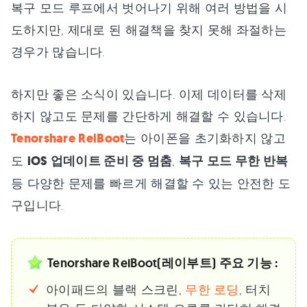
복구 모드 루프에서 벗어나기 위해 여러 방법을 시
도하지만, 제대로 된 해결책을 찾지 못해 좌절하는
경우가 많습니다.
하지만 좋은 소식이 있습니다. 이제 데이터를 삭제
하지 않고도 문제를 간단하게 해결할 수 있습니다.
Tenorshare ReiBoot
는 아이폰을 초기화하지 않고
도
iOS 업데이트 준비 중 멈춤
,
복구 모드 무한 반복
등 다양한 문제를 빠르게 해결할 수 있는 안전한 도
구입니다.
Tenorshare ReiBoot(레이부트) 주요 기능 :
아이패드의 블랙 스크린,
무한 로딩
, 터치