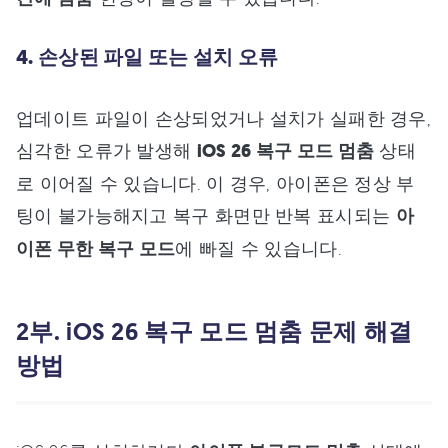
4. 손상된 파일 또는 설치 오류
업데이트 파일이 손상되었거나 설치가 실패한 경우,
심각한 오류가 발생해
iOS 26 복구 모드 멈춤
상태
로 이어질 수 있습니다. 이 경우, 아이폰은 정상 부
팅이 불가능해지고 복구 화면만 반복 표시되는
아
이폰 무한 복구 모드
에 빠질 수 있습니다.
2부. iOS 26 복구 모드 멈춤 문제 해결
방법