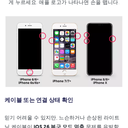
게 누르세요. 애플 로고가 나타나면 손을 뗍니다.
케이블 또는 연결 상태 확인
믿기 어려울 수 있지만, 느슨하거나 손상된 라이트
닝 케이블이
iOS 26 복구 모드 멈춤
문제를 유발할