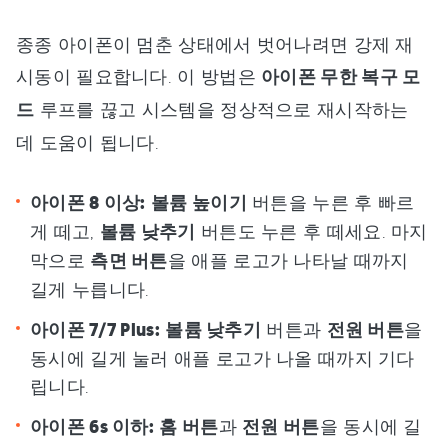
종종 아이폰이 멈춘 상태에서 벗어나려면 강제 재
시동이 필요합니다. 이 방법은
아이폰 무한 복구 모
드
루프를 끊고 시스템을 정상적으로 재시작하는
데 도움이 됩니다.
아이폰 8 이상:
볼륨 높이기
버튼을 누른 후 빠르
게 떼고,
볼륨 낮추기
버튼도 누른 후 떼세요. 마지
막으로
측면 버튼
을 애플 로고가 나타날 때까지
길게 누릅니다.
아이폰 7/7 Plus:
볼륨 낮추기
버튼과
전원 버튼
을
동시에 길게 눌러 애플 로고가 나올 때까지 기다
립니다.
아이폰 6s 이하:
홈 버튼
과
전원 버튼
을 동시에 길