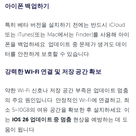
아이폰 백업하기
특히 베타 버전을 설치하기 전에는 반드시 iCloud
또는 iTunes(또는 Mac에서는 Finder)를 사용해 아이
폰을 백업하세요. 업데이트 중 문제가 생겨도 데이
터를 안전하게 보호할 수 있습니다.
강력한 Wi-Fi 연결 및 저장 공간 확보
약한 Wi-Fi 신호나 저장 공간 부족은 업데이트 멈춤
의 주요 원인입니다. 안정적인 Wi-Fi에 연결하고, 최
소 5~10GB의 여유 공간을 확보한 후 설치하세요. 이
는
iOS 26 업데이트 중 멈춤
현상을 예방하는 데 도
움이 됩니다.