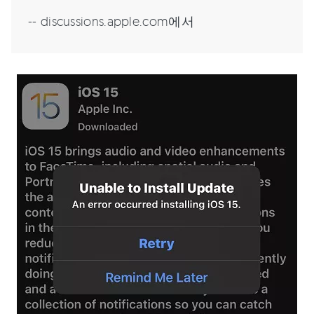
-- discussions.apple.com에서