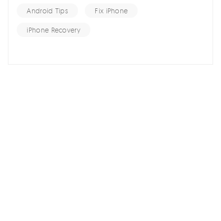
Android Tips
Fix iPhone
iPhone Recovery
홈 >>
iOS 15 >>
업데이트를 설치할 수 없음 iOS 26/18 설치하는 도중 오류가 발생
했습니다에 대해 알아보기
여기서 토론에 참여하여 소중한 의견을 들려주세요!
스마트폰 관련